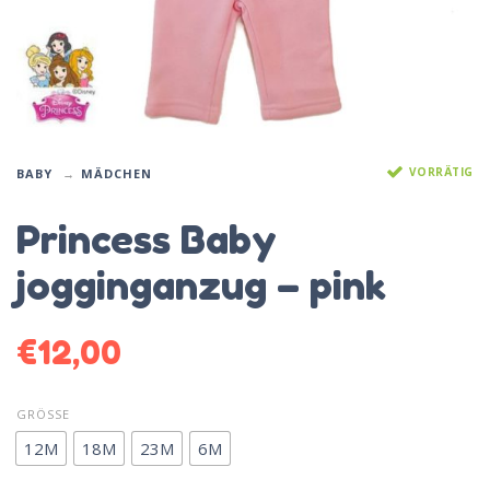
VORRÄTIG
BABY
MÄDCHEN
Princess Baby
jogginganzug – pink
€
12,00
GRÖSSE
12M
18M
23M
6M