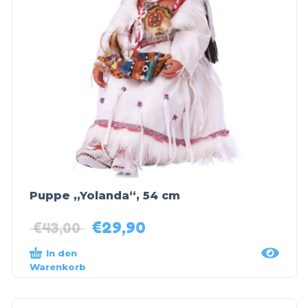
Puppe „Yolanda“, 54 cm
€
29,90
€
43,00
In den
Warenkorb