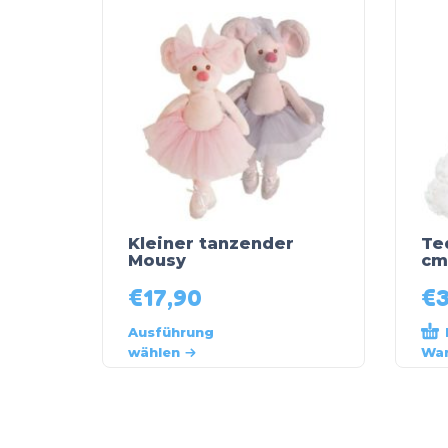
Kleiner tanzender
Te
Mousy
cm
€
17,90
€
Ausführung
wählen
War