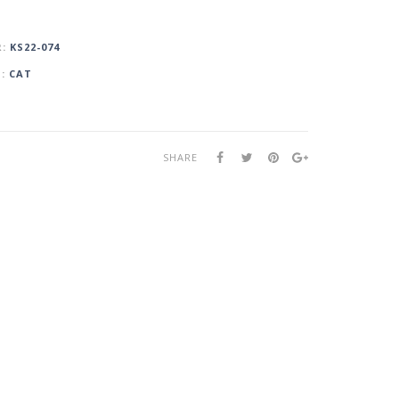
R:
KS22-074
T:
CAT
SHARE