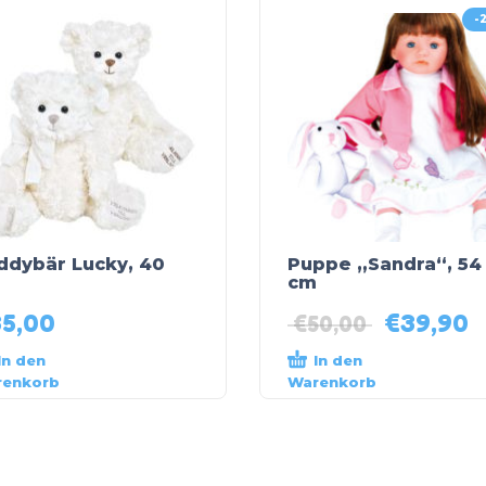
-
ddybär Lucky, 40
Puppe „Sandra“, 54
cm
35,00
€
39,90
€
50,00
In den
In den
enkorb
Warenkorb